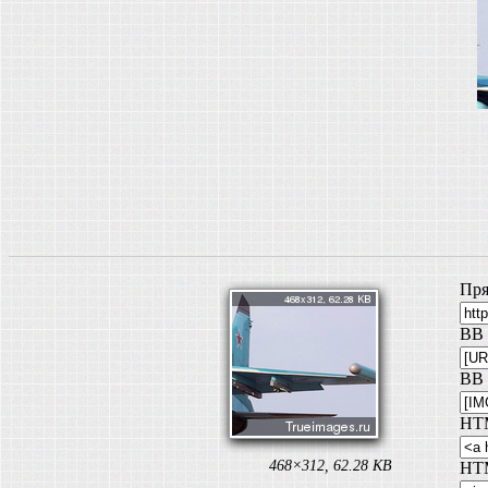
Пря
BB 
BB 
HT
468×312, 62.28 KB
HTM