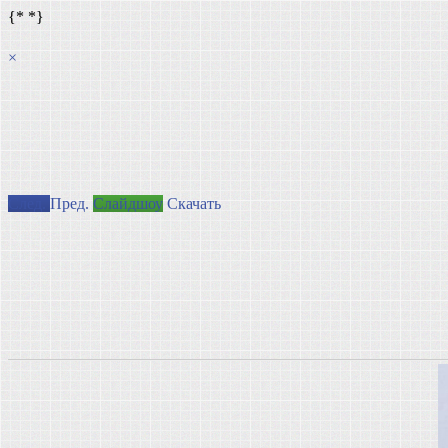
{*
*}
×
След.
Пред.
Слайдшоу
Скачать