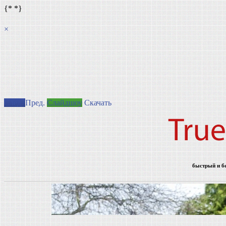
{*
*}
×
След.
Пред.
Слайдшоу
Скачать
быстрый и б