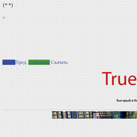
{*
*}
×
След.
Пред.
Слайдшоу
Скачать
быстрый и б