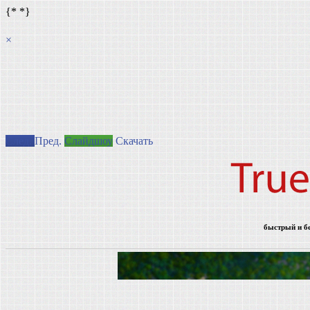
{*
*}
×
След.
Пред.
Слайдшоу
Скачать
быстрый и б