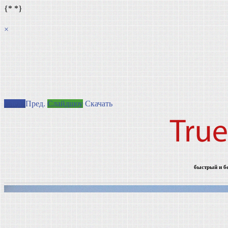
{*
*}
×
След.
Пред.
Слайдшоу
Скачать
быстрый и б