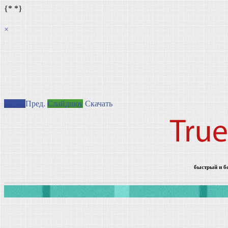
{*
*}
×
След.
Пред.
Слайдшоу
Скачать
быстрый и б